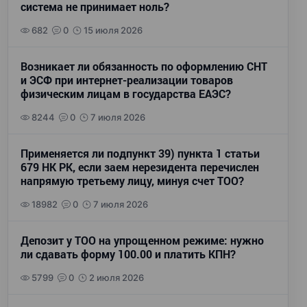
система не принимает ноль?
682
0
15 июля 2026
Возникает ли обязанность по оформлению СНТ
и ЭСФ при интернет-реализации товаров
физическим лицам в государства ЕАЭС?
8244
0
7 июля 2026
Применяется ли подпункт 39) пункта 1 статьи
679 НК РК, если заем нерезидента перечислен
напрямую третьему лицу, минуя счет ТОО?
18982
0
7 июля 2026
Депозит у ТОО на упрощенном режиме: нужно
ли сдавать форму 100.00 и платить КПН?
5799
0
2 июля 2026