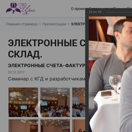
О проекте
Вопрос-ответ
Письма
Пр
18
из
44
Главная страница
—
Презентации
—
ЭЛЕКТРОННЫЕ СЧЕТА-ФАКТУРЫ.
ЭЛЕКТРОННЫЕ СЧЕТА-ФАК
СКЛАД.
ЭЛЕКТРОННЫЕ СЧЕТА-ФАКТУРЫ. ВИРТУАЛЬНЫЙ 
02.12.2017
Семинар с КГД и разработчиками