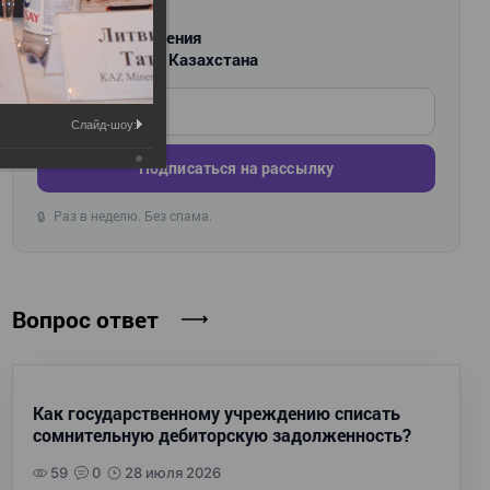
РАССЫЛКА
Новости и изменения
для бухгалтеров Казахстана
Введите ваш e-mail
Слайд-шоу:
Подписаться на рассылку
Раз в неделю. Без спама.
🔒
Вопрос ответ
Как государственному учреждению списать
сомнительную дебиторскую задолженность?
59
0
28 июля 2026