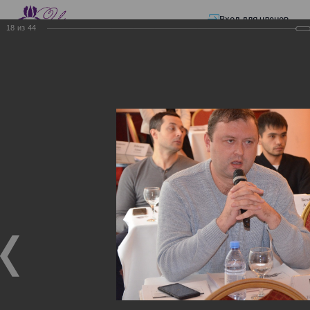
Вход для членов
18
из
44
☰ Меню
Главная страница
—
Презентации
—
ЭЛЕКТРОННЫЕ СЧЕТА-ФАКТУРЫ.
ВИРТУАЛЬНЫЙ СКЛАД.
ЭЛЕКТРОННЫЕ СЧЕТА-
ФАКТУРЫ. ВИРТУАЛЬНЫЙ
СКЛАД.
ЭЛЕКТРОННЫЕ СЧЕТА-ФАКТУРЫ. ВИРТУАЛЬНЫЙ
СКЛАД.
02.12.2017
Семинар с КГД и разработчиками