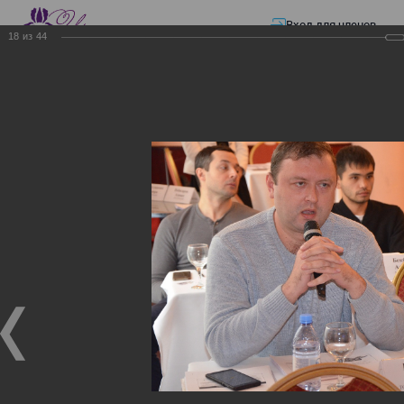
Вход для членов
18
из
44
☰ Меню
Главная страница
—
Презентации
—
ЭЛЕКТРОННЫЕ СЧЕТА-ФАКТУРЫ.
ВИРТУАЛЬНЫЙ СКЛАД.
ЭЛЕКТРОННЫЕ СЧЕТА-
ФАКТУРЫ. ВИРТУАЛЬНЫЙ
СКЛАД.
ЭЛЕКТРОННЫЕ СЧЕТА-ФАКТУРЫ. ВИРТУАЛЬНЫЙ
СКЛАД.
02.12.2017
Семинар с КГД и разработчиками