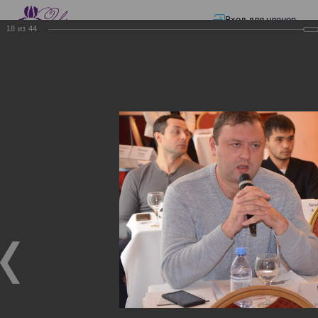
Вход для членов
18
из
44
☰ Меню
Главная страница
—
Презентации
—
ЭЛЕКТРОННЫЕ СЧЕТА-ФАКТУРЫ.
ВИРТУАЛЬНЫЙ СКЛАД.
ЭЛЕКТРОННЫЕ СЧЕТА-
ФАКТУРЫ. ВИРТУАЛЬНЫЙ
СКЛАД.
ЭЛЕКТРОННЫЕ СЧЕТА-ФАКТУРЫ. ВИРТУАЛЬНЫЙ
СКЛАД.
02.12.2017
Семинар с КГД и разработчиками