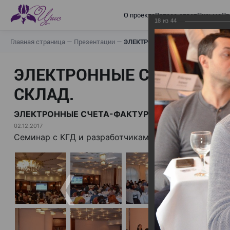
О проекте
Вопрос-ответ
Письма
Пр
18
из
44
Главная страница
—
Презентации
—
ЭЛЕКТРОННЫЕ СЧЕТА-ФАКТУРЫ.
ЭЛЕКТРОННЫЕ СЧЕТА-ФАК
СКЛАД.
ЭЛЕКТРОННЫЕ СЧЕТА-ФАКТУРЫ. ВИРТУАЛЬНЫЙ 
02.12.2017
Семинар с КГД и разработчиками