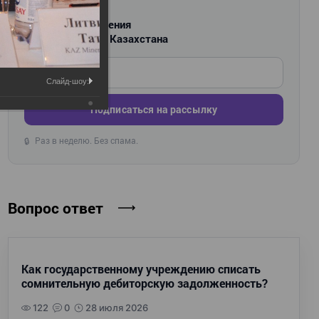
РАССЫЛКА
Новости и изменения
для бухгалтеров Казахстана
Введите ваш e-mail
Слайд-шоу:
Подписаться на рассылку
Раз в неделю. Без спама.
🔒
Вопрос ответ
Как государственному учреждению списать
сомнительную дебиторскую задолженность?
122
0
28 июля 2026