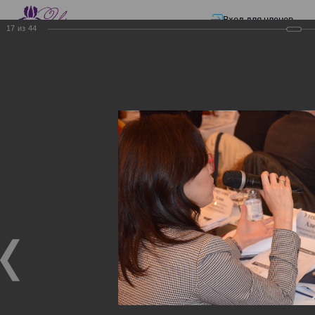
Вход для членов
17
из
44
☰ Меню
Главная страница
—
Презентации
—
ЭЛЕКТРОННЫЕ СЧЕТА-ФАКТУРЫ.
ВИРТУАЛЬНЫЙ СКЛАД.
ЭЛЕКТРОННЫЕ СЧЕТА-
ФАКТУРЫ. ВИРТУАЛЬНЫЙ
СКЛАД.
ЭЛЕКТРОННЫЕ СЧЕТА-ФАКТУРЫ. ВИРТУАЛЬНЫЙ
СКЛАД.
02.12.2017
Семинар с КГД и разработчиками