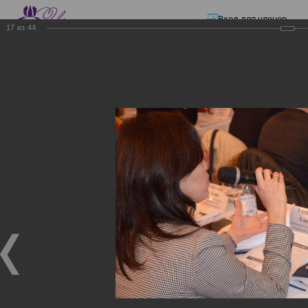
Вход для членов
17
из
44
☰ Меню
Главная страница
—
Презентации
—
ЭЛЕКТРОННЫЕ СЧЕТА-ФАКТУРЫ.
ВИРТУАЛЬНЫЙ СКЛАД.
ЭЛЕКТРОННЫЕ СЧЕТА-
ФАКТУРЫ. ВИРТУАЛЬНЫЙ
СКЛАД.
ЭЛЕКТРОННЫЕ СЧЕТА-ФАКТУРЫ. ВИРТУАЛЬНЫЙ
СКЛАД.
02.12.2017
Семинар с КГД и разработчиками