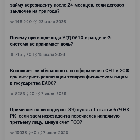
займу нерезиденту после 24 месяцев, если договор
заключен на три года?
148
0
22 июля 2026
Почему при вводе кода УГД 0613 в разделе G
система не принимает ноль?
715
0
15 июля 2026
Возникает ли обязанность по оформлению СНТ и ЭСФ
при интернет-реализации товаров физическим лицам
в государства ЕАЭС?
8283
0
7 июля 2026
Применяется ли подпункт 39) пункта 1 статьи 679 НК
РК, если заем нерезидента перечислен напрямую
третьему лицу, минуя счет ТОО?
19035
0
7 июля 2026