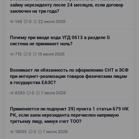
займу нерезиденту после 24 месяцев, если договор
заключен на три года?
148
0
22 июля 2026
Почему при вводе кода УГД 0613 в разделе G
система не принимает ноль?
715
0
15 июля 2026
Возникает ли обязанность по оформлению СНТ и ЭСФ
при интернет-реализации товаров физическим лицам
в государства ЕАЭС?
8283
0
7 июля 2026
Применяется ли подпункт 39) пункта 1 статьи 679 НК
РК, если заем нерезидента перечислен напрямую
третьему лицу, минуя счет ТОО?
19035
0
7 июля 2026