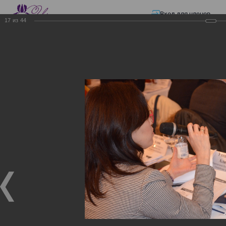
Вход для членов
17
из
44
☰ Меню
Главная страница
—
Презентации
—
ЭЛЕКТРОННЫЕ СЧЕТА-ФАКТУРЫ.
ВИРТУАЛЬНЫЙ СКЛАД.
ЭЛЕКТРОННЫЕ СЧЕТА-
ФАКТУРЫ. ВИРТУАЛЬНЫЙ
СКЛАД.
ЭЛЕКТРОННЫЕ СЧЕТА-ФАКТУРЫ. ВИРТУАЛЬНЫЙ
СКЛАД.
02.12.2017
Семинар с КГД и разработчиками