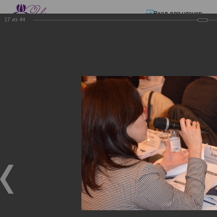
Вход для членов
17
из
44
☰ Меню
Главная страница
—
Презентации
—
ЭЛЕКТРОННЫЕ СЧЕТА-ФАКТУРЫ.
ВИРТУАЛЬНЫЙ СКЛАД.
ЭЛЕКТРОННЫЕ СЧЕТА-
ФАКТУРЫ. ВИРТУАЛЬНЫЙ
СКЛАД.
ЭЛЕКТРОННЫЕ СЧЕТА-ФАКТУРЫ. ВИРТУАЛЬНЫЙ
СКЛАД.
02.12.2017
Семинар с КГД и разработчиками