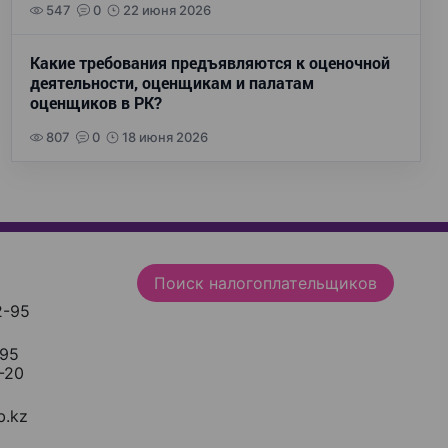
547
0
22 июня 2026
Какие требования предъявляются к оценочной
деятельности, оценщикам и палатам
оценщиков в РК?
807
0
18 июня 2026
Поиск налогоплательщиков
2-95
-95
-20
.kz