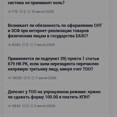
система не принимает ноль?
715
0
15 июля 2026
Возникает ли обязанность по оформлению СНТ
и ЭСФ при интернет-реализации товаров
физическим лицам в государства ЕАЭС?
8283
0
7 июля 2026
Применяется ли подпункт 39) пункта 1 статьи
679 НК РК, если заем нерезидента перечислен
напрямую третьему лицу, минуя счет ТОО?
19035
0
7 июля 2026
Депозит у ТОО на упрощенном режиме: нужно
ли сдавать форму 100.00 и платить КПН?
5834
0
2 июля 2026