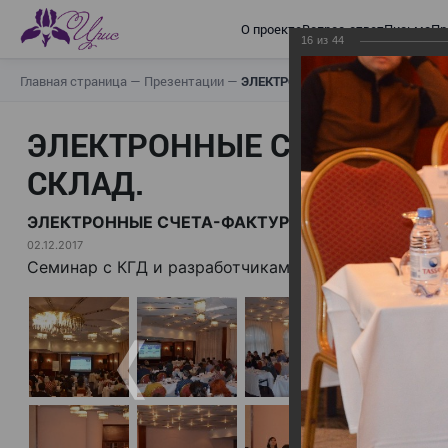
О проекте
Вопрос-ответ
Письма
Пр
16
из
44
Главная страница
—
Презентации
—
ЭЛЕКТРОННЫЕ СЧЕТА-ФАКТУРЫ.
ЭЛЕКТРОННЫЕ СЧЕТА-ФАК
СКЛАД.
ЭЛЕКТРОННЫЕ СЧЕТА-ФАКТУРЫ. ВИРТУАЛЬНЫЙ 
02.12.2017
Семинар с КГД и разработчиками