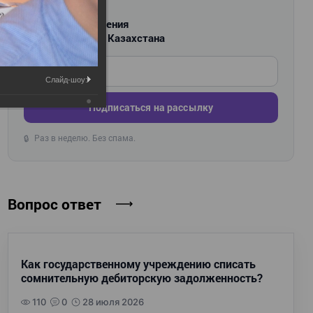
РАССЫЛКА
Новости и изменения
для бухгалтеров Казахстана
Введите ваш e-mail
Слайд-шоу:
Подписаться на рассылку
Раз в неделю. Без спама.
🔒
Вопрос ответ
Как государственному учреждению списать
сомнительную дебиторскую задолженность?
110
0
28 июля 2026