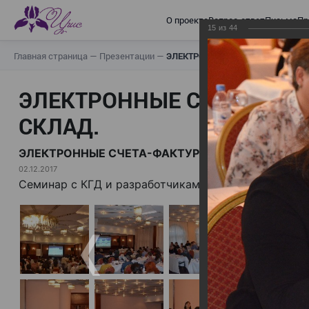
О проекте
Вопрос-ответ
Письма
Пр
15
из
44
Главная страница
—
Презентации
—
ЭЛЕКТРОННЫЕ СЧЕТА-ФАКТУРЫ.
ЭЛЕКТРОННЫЕ СЧЕТА-ФАК
СКЛАД.
ЭЛЕКТРОННЫЕ СЧЕТА-ФАКТУРЫ. ВИРТУАЛЬНЫЙ 
02.12.2017
Семинар с КГД и разработчиками