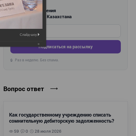
РАССЫЛКА
Новости и изменения
для бухгалтеров Казахстана
Введите ваш e-mail
Слайд-шоу:
Подписаться на рассылку
Раз в неделю. Без спама.
🔒
Вопрос ответ
Как государственному учреждению списать
сомнительную дебиторскую задолженность?
59
0
28 июля 2026