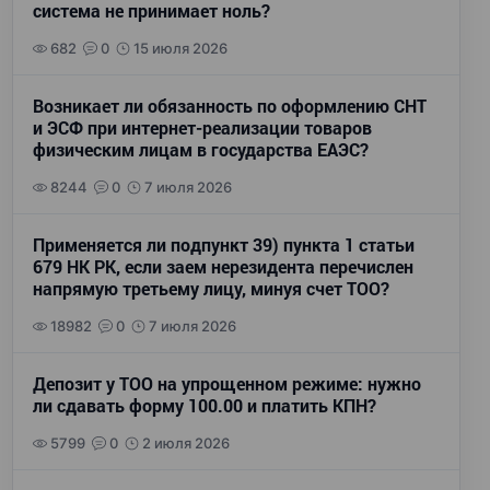
система не принимает ноль?
682
0
15 июля 2026
Возникает ли обязанность по оформлению СНТ
и ЭСФ при интернет-реализации товаров
физическим лицам в государства ЕАЭС?
8244
0
7 июля 2026
Применяется ли подпункт 39) пункта 1 статьи
679 НК РК, если заем нерезидента перечислен
напрямую третьему лицу, минуя счет ТОО?
18982
0
7 июля 2026
Депозит у ТОО на упрощенном режиме: нужно
ли сдавать форму 100.00 и платить КПН?
5799
0
2 июля 2026