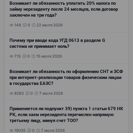
Возникает ли обязанность уплатить 20% налога по
займу нерезиденту после 24 месяцев, если договор
заключен на три года?
148
0
22 июля 2026
Почему при вводе кода УГД 0613 в разделе G
система не принимает ноль?
715
0
15 июля 2026
Возникает ли обязанность по оформлению СНТ и ЭСФ
при интернет-реализации товаров физическим лицам
в государства ЕАЭС?
8283
0
7 июля 2026
Применяется ли подпункт 39) пункта 1 статьи 679 НК
РК, если заем нерезидента перечислен напрямую
третьему лицу, минуя счет ТОО?
19035
0
7 июля 2026