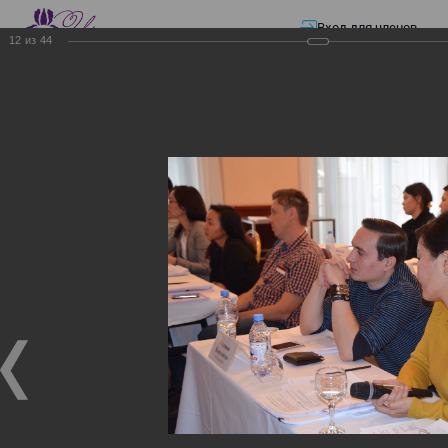
Вход для членов
12
из
44
☰ Меню
Главная страница
—
Презентации
—
ЭЛЕКТРОННЫЕ СЧЕТА-ФАКТУРЫ.
ВИРТУАЛЬНЫЙ СКЛАД.
ЭЛЕКТРОННЫЕ СЧЕТА-
ФАКТУРЫ. ВИРТУАЛЬНЫЙ
СКЛАД.
ЭЛЕКТРОННЫЕ СЧЕТА-ФАКТУРЫ. ВИРТУАЛЬНЫЙ
СКЛАД.
02.12.2017
Семинар с КГД и разработчиками