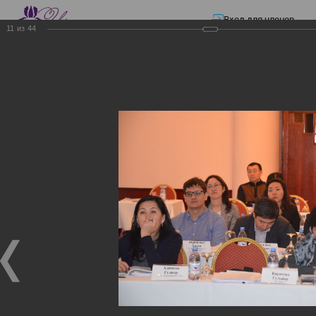
Вход для членов
11
из
44
☰ Меню
Главная страница
—
Презентации
—
ЭЛЕКТРОННЫЕ СЧЕТА-ФАКТУРЫ.
ВИРТУАЛЬНЫЙ СКЛАД.
ЭЛЕКТРОННЫЕ СЧЕТА-
ФАКТУРЫ. ВИРТУАЛЬНЫЙ
СКЛАД.
ЭЛЕКТРОННЫЕ СЧЕТА-ФАКТУРЫ. ВИРТУАЛЬНЫЙ
СКЛАД.
02.12.2017
Семинар с КГД и разработчиками