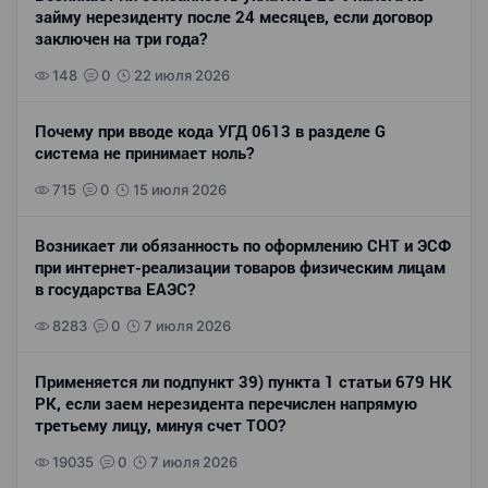
займу нерезиденту после 24 месяцев, если договор
заключен на три года?
148
0
22 июля 2026
Почему при вводе кода УГД 0613 в разделе G
система не принимает ноль?
715
0
15 июля 2026
Возникает ли обязанность по оформлению СНТ и ЭСФ
при интернет-реализации товаров физическим лицам
в государства ЕАЭС?
8283
0
7 июля 2026
Применяется ли подпункт 39) пункта 1 статьи 679 НК
РК, если заем нерезидента перечислен напрямую
третьему лицу, минуя счет ТОО?
19035
0
7 июля 2026