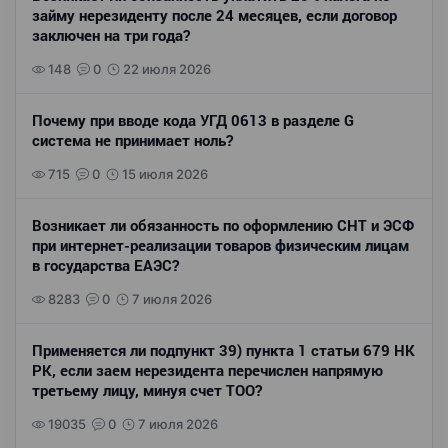
займу нерезиденту после 24 месяцев, если договор
заключен на три года?
148
0
22 июля 2026
Почему при вводе кода УГД 0613 в разделе G
система не принимает ноль?
715
0
15 июля 2026
Возникает ли обязанность по оформлению СНТ и ЭСФ
при интернет-реализации товаров физическим лицам
в государства ЕАЭС?
8283
0
7 июля 2026
Применяется ли подпункт 39) пункта 1 статьи 679 НК
РК, если заем нерезидента перечислен напрямую
третьему лицу, минуя счет ТОО?
19035
0
7 июля 2026