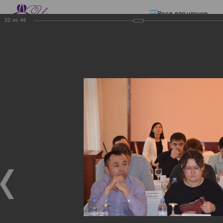
Вход для членов
10
из
44
☰ Меню
Главная страница
—
Презентации
—
ЭЛЕКТРОННЫЕ СЧЕТА-ФАКТУРЫ.
ВИРТУАЛЬНЫЙ СКЛАД.
ЭЛЕКТРОННЫЕ СЧЕТА-
ФАКТУРЫ. ВИРТУАЛЬНЫЙ
СКЛАД.
ЭЛЕКТРОННЫЕ СЧЕТА-ФАКТУРЫ. ВИРТУАЛЬНЫЙ
СКЛАД.
02.12.2017
Семинар с КГД и разработчиками