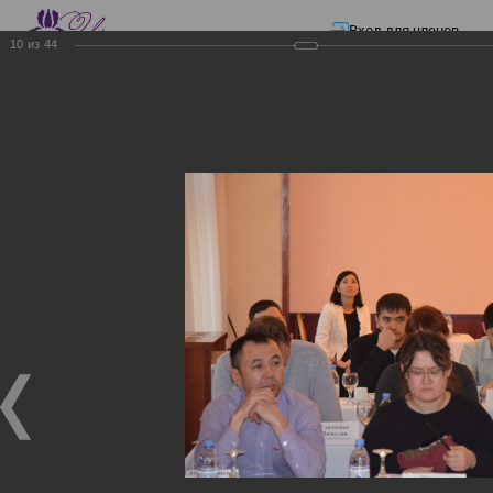
Вход для членов
10
из
44
☰ Меню
Главная страница
—
Презентации
—
ЭЛЕКТРОННЫЕ СЧЕТА-ФАКТУРЫ.
ВИРТУАЛЬНЫЙ СКЛАД.
ЭЛЕКТРОННЫЕ СЧЕТА-
ФАКТУРЫ. ВИРТУАЛЬНЫЙ
СКЛАД.
ЭЛЕКТРОННЫЕ СЧЕТА-ФАКТУРЫ. ВИРТУАЛЬНЫЙ
СКЛАД.
02.12.2017
Семинар с КГД и разработчиками