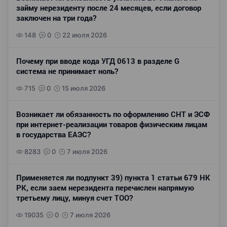
займу нерезиденту после 24 месяцев, если договор
заключен на три года?
148
0
22 июля 2026
Почему при вводе кода УГД 0613 в разделе G
система не принимает ноль?
715
0
15 июля 2026
Возникает ли обязанность по оформлению СНТ и ЭСФ
при интернет-реализации товаров физическим лицам
в государства ЕАЭС?
8283
0
7 июля 2026
Применяется ли подпункт 39) пункта 1 статьи 679 НК
РК, если заем нерезидента перечислен напрямую
третьему лицу, минуя счет ТОО?
19035
0
7 июля 2026