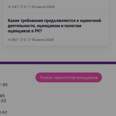
547
0
22 июня 2026
Какие требования предъявляются к оценочной
деятельности, оценщикам и палатам
оценщиков в РК?
807
0
18 июня 2026
Поиск налогоплательщиков
2-95
-95
-20
.kz