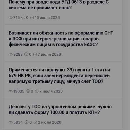
Почему при вводе кода УГД 0613 в разделе G
система не принимает ноль?
715
0
15 июля 2026
Возникает ли обязанность по оформлению СНТ
и ЭСФ при интернет-реализации товаров
физическим лицам в государства ЕАЭС?
8283
0
7 июля 2026
Применяется ли подпункт 39) пункта 1 статьи
679 НК РК, если заем нерезидента перечислен
напрямую третьему лицу, минуя счет ТОО?
19035
0
7 июля 2026
Депозит у ТОО на упрощенном режиме: нужно
ли сдавать форму 100.00 и платить КПН?
5834
0
2 июля 2026