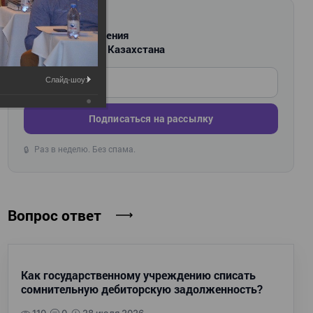
РАССЫЛКА
Новости и изменения
для бухгалтеров Казахстана
Введите ваш e-mail
Слайд-шоу:
Подписаться на рассылку
Раз в неделю. Без спама.
🔒
Вопрос ответ
Как государственному учреждению списать
сомнительную дебиторскую задолженность?