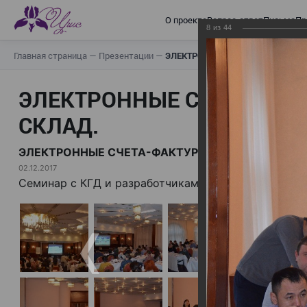
О проекте
Вопрос-ответ
Письма
Пр
8
из
44
Главная страница
—
Презентации
—
ЭЛЕКТРОННЫЕ СЧЕТА-ФАКТУРЫ.
ЭЛЕКТРОННЫЕ СЧЕТА-ФАК
СКЛАД.
ЭЛЕКТРОННЫЕ СЧЕТА-ФАКТУРЫ. ВИРТУАЛЬНЫЙ 
02.12.2017
Семинар с КГД и разработчиками