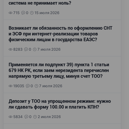
система не принимает ноль?
715
0
15 июля 2026
Возникает ли обязанность по оформлению СНТ
и ЭСФ при интернет-реализации товаров
физическим лицам в государства ЕАЭС?
8283
0
7 июля 2026
Применяется ли подпункт 39) пункта 1 статьи
679 НК РК, если заем нерезидента перечислен
напрямую третьему лицу, минуя счет ТОО?
19035
0
7 июля 2026
Депозит у ТОО на упрощенном режиме: нужно
ли сдавать форму 100.00 и платить КПН?
5834
0
2 июля 2026