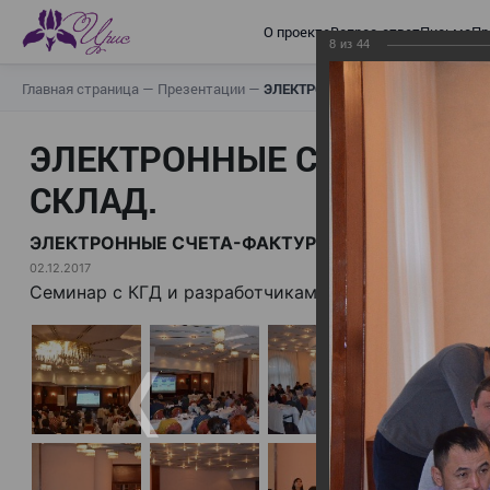
О проекте
Вопрос-ответ
Письма
Пр
8
из
44
Главная страница
—
Презентации
—
ЭЛЕКТРОННЫЕ СЧЕТА-ФАКТУРЫ.
ЭЛЕКТРОННЫЕ СЧЕТА-ФАК
СКЛАД.
ЭЛЕКТРОННЫЕ СЧЕТА-ФАКТУРЫ. ВИРТУАЛЬНЫЙ 
02.12.2017
Семинар с КГД и разработчиками