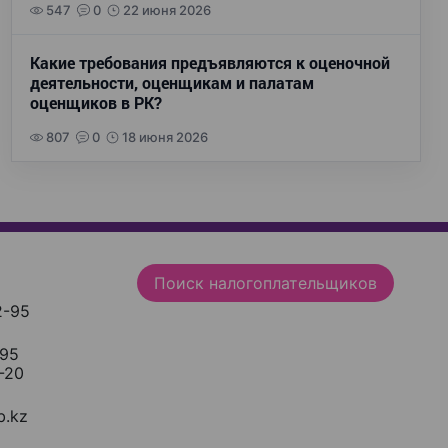
547
0
22 июня 2026
Какие требования предъявляются к оценочной
деятельности, оценщикам и палатам
оценщиков в РК?
807
0
18 июня 2026
Поиск налогоплательщиков
2-95
-95
-20
.kz