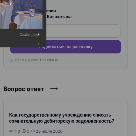
РАССЫЛКА
Новости и изменения
для бухгалтеров Казахстана
Введите ваш e-mail
Слайд-шоу:
Подписаться на рассылку
Раз в неделю. Без спама.
🔒
Вопрос ответ
Как государственному учреждению списать
сомнительную дебиторскую задолженность?
110
0
28 июля 2026