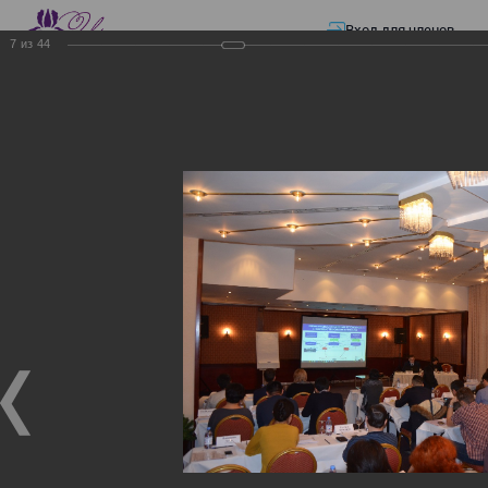
Вход для членов
7
из
44
☰ Меню
Главная страница
—
Презентации
—
ЭЛЕКТРОННЫЕ СЧЕТА-ФАКТУРЫ.
ВИРТУАЛЬНЫЙ СКЛАД.
ЭЛЕКТРОННЫЕ СЧЕТА-
ФАКТУРЫ. ВИРТУАЛЬНЫЙ
СКЛАД.
ЭЛЕКТРОННЫЕ СЧЕТА-ФАКТУРЫ. ВИРТУАЛЬНЫЙ
СКЛАД.
02.12.2017
Семинар с КГД и разработчиками