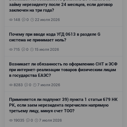
займу нерезиденту после 24 месяцев, если договор
заключен на три года?
148
0
22 июля 2026
Почему при вводе кода УГД 0613 в разделе G
система не принимает ноль?
715
0
15 июля 2026
Возникает ли обязанность по оформлению СНТ и ЭСФ
при интернет-реализации товаров физическим лицам
в государства ЕАЭС?
8283
0
7 июля 2026
Применяется ли подпункт 39) пункта 1 статьи 679 НК
РК, если заем нерезидента перечислен напрямую
третьему лицу, минуя счет ТОО?
19035
0
7 июля 2026