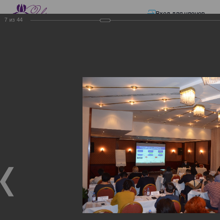
Вход для членов
7
из
44
☰ Меню
Главная страница
—
Презентации
—
ЭЛЕКТРОННЫЕ СЧЕТА-ФАКТУРЫ.
ВИРТУАЛЬНЫЙ СКЛАД.
ЭЛЕКТРОННЫЕ СЧЕТА-
ФАКТУРЫ. ВИРТУАЛЬНЫЙ
СКЛАД.
ЭЛЕКТРОННЫЕ СЧЕТА-ФАКТУРЫ. ВИРТУАЛЬНЫЙ
СКЛАД.
02.12.2017
Семинар с КГД и разработчиками