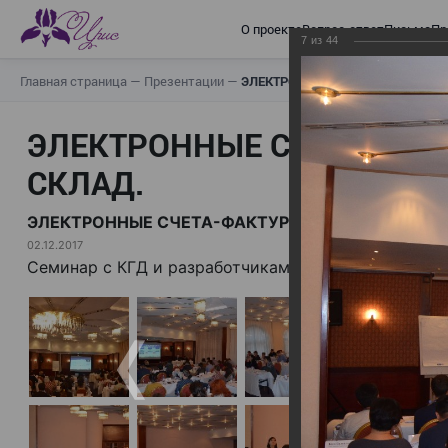
О проекте
Вопрос-ответ
Письма
Пр
7
из
44
Главная страница
—
Презентации
—
ЭЛЕКТРОННЫЕ СЧЕТА-ФАКТУРЫ.
ЭЛЕКТРОННЫЕ СЧЕТА-ФАК
СКЛАД.
ЭЛЕКТРОННЫЕ СЧЕТА-ФАКТУРЫ. ВИРТУАЛЬНЫЙ 
02.12.2017
Семинар с КГД и разработчиками