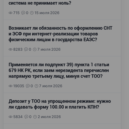
система не принимает ноль?
715
0
15 июля 2026
Возникает ли обязанность по оформлению СНТ
и ЭСФ при интернет-реализации товаров
физическим лицам в государства ЕАЭС?
8283
0
7 июля 2026
Применяется ли подпункт 39) пункта 1 статьи
679 НК РК, если заем нерезидента перечислен
напрямую третьему лицу, минуя счет ТОО?
19035
0
7 июля 2026
Депозит у ТОО на упрощенном режиме: нужно
ли сдавать форму 100.00 и платить КПН?
5834
0
2 июля 2026