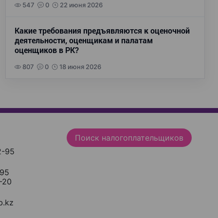
547
0
22 июня 2026
Какие требования предъявляются к оценочной
деятельности, оценщикам и палатам
оценщиков в РК?
807
0
18 июня 2026
Поиск налогоплательщиков
2-95
-95
-20
.kz