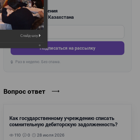
РАССЫЛКА
Новости и изменения
для бухгалтеров Казахстана
Введите ваш e-mail
Слайд-шоу:
Подписаться на рассылку
Раз в неделю. Без спама.
🔒
Вопрос ответ
Как государственному учреждению списать
сомнительную дебиторскую задолженность?
110
0
28 июля 2026