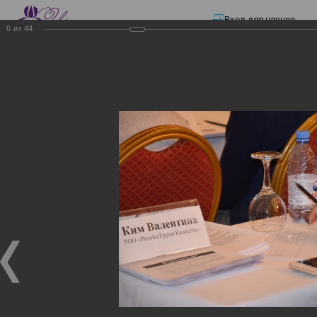
Вход для членов
6
из
44
☰ Меню
Главная страница
—
Презентации
—
ЭЛЕКТРОННЫЕ СЧЕТА-ФАКТУРЫ.
ВИРТУАЛЬНЫЙ СКЛАД.
ЭЛЕКТРОННЫЕ СЧЕТА-
ФАКТУРЫ. ВИРТУАЛЬНЫЙ
СКЛАД.
ЭЛЕКТРОННЫЕ СЧЕТА-ФАКТУРЫ. ВИРТУАЛЬНЫЙ
СКЛАД.
02.12.2017
Семинар с КГД и разработчиками