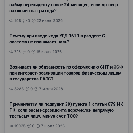
займу нерезиденту после 24 месяцев, если договор
заключен на три года?
148
0
22 июля 2026
Почему при вводе кода УГД 0613 в разделе G
система не принимает ноль?
715
0
15 июля 2026
Возникает ли обязанность по оформлению СНТ и ЭСФ
при интернет-реализации товаров физическим лицам
в государства ЕАЭС?
8283
0
7 июля 2026
Применяется ли подпункт 39) пункта 1 статьи 679 НК
РК, если заем нерезидента перечислен напрямую
третьему лицу, минуя счет ТОО?
19035
0
7 июля 2026