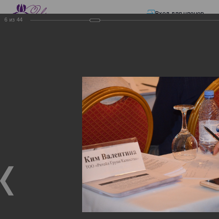
Вход для членов
6
из
44
☰ Меню
Главная страница
—
Презентации
—
ЭЛЕКТРОННЫЕ СЧЕТА-ФАКТУРЫ.
ВИРТУАЛЬНЫЙ СКЛАД.
ЭЛЕКТРОННЫЕ СЧЕТА-
ФАКТУРЫ. ВИРТУАЛЬНЫЙ
СКЛАД.
ЭЛЕКТРОННЫЕ СЧЕТА-ФАКТУРЫ. ВИРТУАЛЬНЫЙ
СКЛАД.
02.12.2017
Семинар с КГД и разработчиками