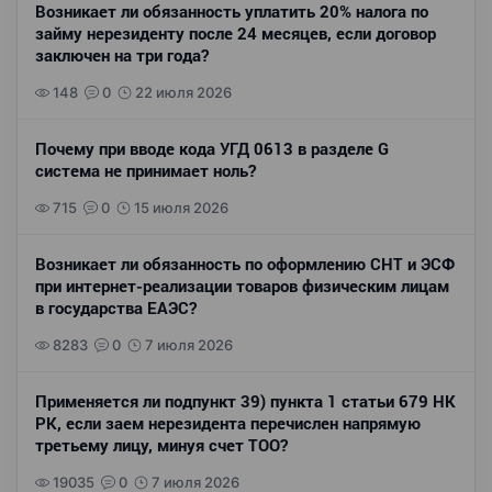
Возникает ли обязанность уплатить 20% налога по
займу нерезиденту после 24 месяцев, если договор
заключен на три года?
148
0
22 июля 2026
Почему при вводе кода УГД 0613 в разделе G
система не принимает ноль?
715
0
15 июля 2026
Возникает ли обязанность по оформлению СНТ и ЭСФ
при интернет-реализации товаров физическим лицам
в государства ЕАЭС?
8283
0
7 июля 2026
Применяется ли подпункт 39) пункта 1 статьи 679 НК
РК, если заем нерезидента перечислен напрямую
третьему лицу, минуя счет ТОО?
19035
0
7 июля 2026