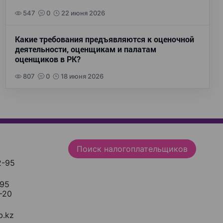
547
0
22 июня 2026
Какие требования предъявляются к оценочной
деятельности, оценщикам и палатам
оценщиков в РК?
807
0
18 июня 2026
Поиск налогоплательщиков
2-95
-95
-20
.kz