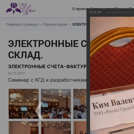
О проекте
Вопрос-ответ
Письма
Пр
6
из
44
Главная страница
—
Презентации
—
ЭЛЕКТРОННЫЕ СЧЕТА-ФАКТУРЫ.
ЭЛЕКТРОННЫЕ СЧЕТА-ФАК
СКЛАД.
ЭЛЕКТРОННЫЕ СЧЕТА-ФАКТУРЫ. ВИРТУАЛЬНЫЙ 
02.12.2017
Семинар с КГД и разработчиками