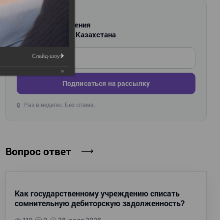
РАССЫЛКА
Новости и изменения
для бухгалтеров Казахстана
Введите ваш e-mail
Слайд-шоу:
Подписаться на рассылку
Раз в неделю. Без спама.
🔒
Вопрос ответ
Как государственному учреждению списать
сомнительную дебиторскую задолженность?