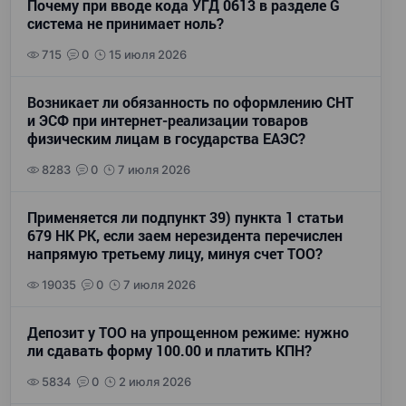
Почему при вводе кода УГД 0613 в разделе G
система не принимает ноль?
715
0
15 июля 2026
Возникает ли обязанность по оформлению СНТ
и ЭСФ при интернет-реализации товаров
физическим лицам в государства ЕАЭС?
8283
0
7 июля 2026
Применяется ли подпункт 39) пункта 1 статьи
679 НК РК, если заем нерезидента перечислен
напрямую третьему лицу, минуя счет ТОО?
19035
0
7 июля 2026
Депозит у ТОО на упрощенном режиме: нужно
ли сдавать форму 100.00 и платить КПН?
5834
0
2 июля 2026