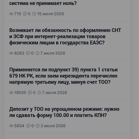
система не принимает ноль?
715
0
15 июля 2026
Возникает ли обязанность по оформлению СНТ
и ЭСФ при интернет-реализации товаров
физическим лицам в государства ЕАЭС?
8283
0
7 июля 2026
Применяется ли подпункт 39) пункта 1 статьи
679 НК РК, если заем нерезидента перечислен
напрямую третьему лицу, минуя счет ТОО?
19035
0
7 июля 2026
Депозит у ТОО на упрощенном режиме: нужно
ли сдавать форму 100.00 и платить КПН?
5834
0
2 июля 2026