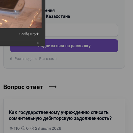
РАССЫЛКА
Новости и изменения
для бухгалтеров Казахстана
Введите ваш e-mail
Слайд-шоу:
Подписаться на рассылку
Раз в неделю. Без спама.
🔒
Вопрос ответ
Как государственному учреждению списать
сомнительную дебиторскую задолженность?
110
0
28 июля 2026