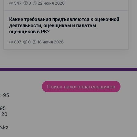
547
0
22 июня 2026
Какие требования предъявляются к оценочной
деятельности, оценщикам и палатам
оценщиков в РК?
807
0
18 июня 2026
Поиск налогоплательщиков
2-95
-95
-20
.kz