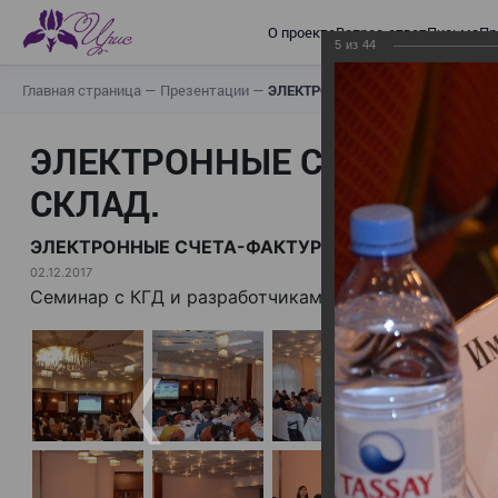
О проекте
Вопрос-ответ
Письма
Пр
5
из
44
Главная страница
—
Презентации
—
ЭЛЕКТРОННЫЕ СЧЕТА-ФАКТУРЫ.
ЭЛЕКТРОННЫЕ СЧЕТА-ФАК
СКЛАД.
ЭЛЕКТРОННЫЕ СЧЕТА-ФАКТУРЫ. ВИРТУАЛЬНЫЙ 
02.12.2017
Семинар с КГД и разработчиками