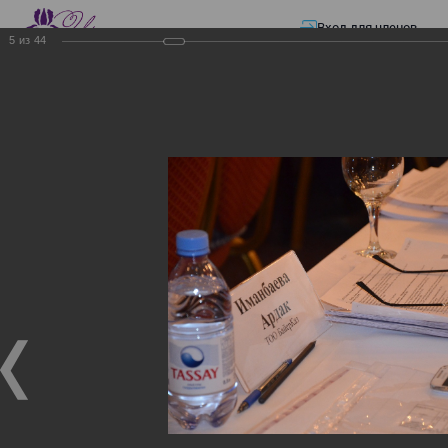
Вход для членов
5
из
44
☰ Меню
Главная страница
—
Презентации
—
ЭЛЕКТРОННЫЕ СЧЕТА-ФАКТУРЫ.
ВИРТУАЛЬНЫЙ СКЛАД.
ЭЛЕКТРОННЫЕ СЧЕТА-
ФАКТУРЫ. ВИРТУАЛЬНЫЙ
СКЛАД.
ЭЛЕКТРОННЫЕ СЧЕТА-ФАКТУРЫ. ВИРТУАЛЬНЫЙ
СКЛАД.
02.12.2017
Семинар с КГД и разработчиками