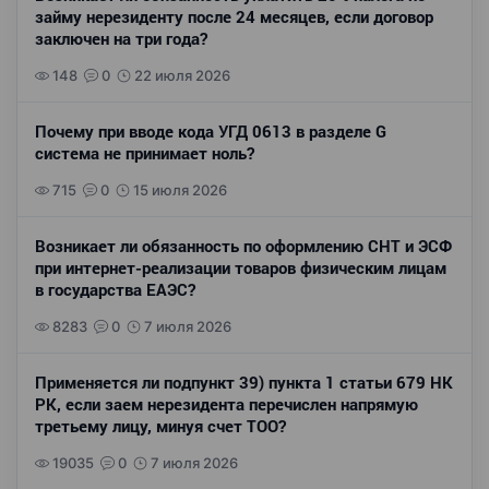
займу нерезиденту после 24 месяцев, если договор
заключен на три года?
148
0
22 июля 2026
Почему при вводе кода УГД 0613 в разделе G
система не принимает ноль?
715
0
15 июля 2026
Возникает ли обязанность по оформлению СНТ и ЭСФ
при интернет-реализации товаров физическим лицам
в государства ЕАЭС?
8283
0
7 июля 2026
Применяется ли подпункт 39) пункта 1 статьи 679 НК
РК, если заем нерезидента перечислен напрямую
третьему лицу, минуя счет ТОО?
19035
0
7 июля 2026