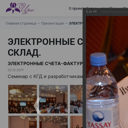
О проекте
Вопрос-ответ
Письма
Пр
5
из
44
Главная страница
—
Презентации
—
ЭЛЕКТРОННЫЕ СЧЕТА-ФАКТУРЫ.
ЭЛЕКТРОННЫЕ СЧЕТА-ФАК
СКЛАД.
ЭЛЕКТРОННЫЕ СЧЕТА-ФАКТУРЫ. ВИРТУАЛЬНЫЙ 
02.12.2017
Семинар с КГД и разработчиками