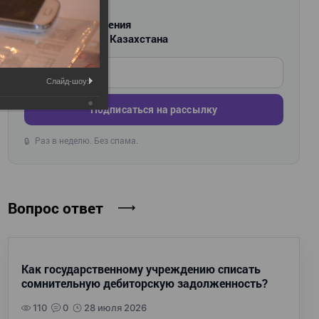
РАССЫЛКА
Новости и изменения
для бухгалтеров Казахстана
Введите ваш e-mail
Слайд-шоу:
Подписаться на рассылку
Раз в неделю. Без спама.
🔒
Вопрос ответ
Как государственному учреждению списать
сомнительную дебиторскую задолженность?
110
0
28 июля 2026