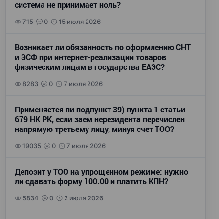
система не принимает ноль?
715
0
15 июля 2026
Возникает ли обязанность по оформлению СНТ
и ЭСФ при интернет-реализации товаров
физическим лицам в государства ЕАЭС?
8283
0
7 июля 2026
Применяется ли подпункт 39) пункта 1 статьи
679 НК РК, если заем нерезидента перечислен
напрямую третьему лицу, минуя счет ТОО?
19035
0
7 июля 2026
Депозит у ТОО на упрощенном режиме: нужно
ли сдавать форму 100.00 и платить КПН?
5834
0
2 июля 2026