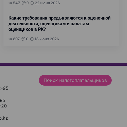
547
0
22 июня 2026
Какие требования предъявляются к оценочной
деятельности, оценщикам и палатам
оценщиков в РК?
807
0
18 июня 2026
Поиск налогоплательщиков
2-95
-95
-20
.kz