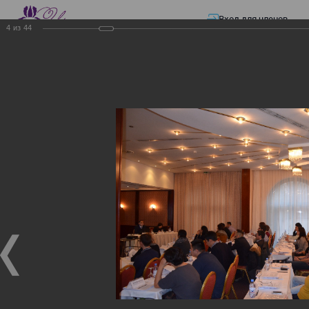
Вход для членов
4
из
44
☰ Меню
Главная страница
—
Презентации
—
ЭЛЕКТРОННЫЕ СЧЕТА-ФАКТУРЫ.
ВИРТУАЛЬНЫЙ СКЛАД.
ЭЛЕКТРОННЫЕ СЧЕТА-
ФАКТУРЫ. ВИРТУАЛЬНЫЙ
СКЛАД.
ЭЛЕКТРОННЫЕ СЧЕТА-ФАКТУРЫ. ВИРТУАЛЬНЫЙ
СКЛАД.
02.12.2017
Семинар с КГД и разработчиками