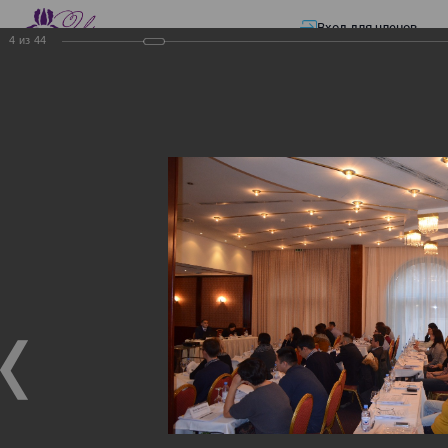
Вход для членов
4
из
44
☰ Меню
Главная страница
—
Презентации
—
ЭЛЕКТРОННЫЕ СЧЕТА-ФАКТУРЫ.
ВИРТУАЛЬНЫЙ СКЛАД.
ЭЛЕКТРОННЫЕ СЧЕТА-
ФАКТУРЫ. ВИРТУАЛЬНЫЙ
СКЛАД.
ЭЛЕКТРОННЫЕ СЧЕТА-ФАКТУРЫ. ВИРТУАЛЬНЫЙ
СКЛАД.
02.12.2017