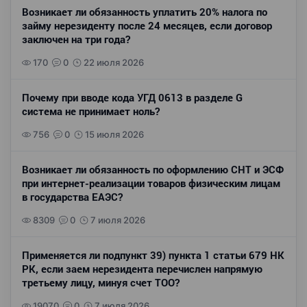
Возникает ли обязанность уплатить 20% налога по
займу нерезиденту после 24 месяцев, если договор
заключен на три года?
170
0
22 июля 2026
Почему при вводе кода УГД 0613 в разделе G
система не принимает ноль?
756
0
15 июля 2026
Возникает ли обязанность по оформлению СНТ и ЭСФ
при интернет-реализации товаров физическим лицам
в государства ЕАЭС?
8309
0
7 июля 2026
Применяется ли подпункт 39) пункта 1 статьи 679 НК
РК, если заем нерезидента перечислен напрямую
третьему лицу, минуя счет ТОО?
19070
0
7 июля 2026