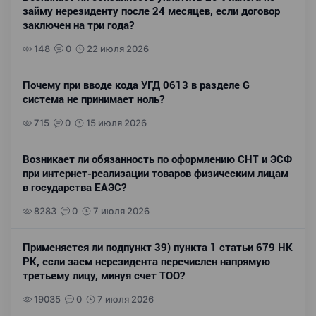
займу нерезиденту после 24 месяцев, если договор
заключен на три года?
148
0
22 июля 2026
Почему при вводе кода УГД 0613 в разделе G
система не принимает ноль?
715
0
15 июля 2026
Возникает ли обязанность по оформлению СНТ и ЭСФ
при интернет-реализации товаров физическим лицам
в государства ЕАЭС?
8283
0
7 июля 2026
Применяется ли подпункт 39) пункта 1 статьи 679 НК
РК, если заем нерезидента перечислен напрямую
третьему лицу, минуя счет ТОО?
19035
0
7 июля 2026