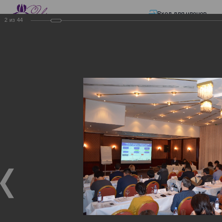
Вход для членов
2
из
44
☰ Меню
Главная страница
—
Презентации
—
ЭЛЕКТРОННЫЕ СЧЕТА-ФАКТУРЫ.
ВИРТУАЛЬНЫЙ СКЛАД.
ЭЛЕКТРОННЫЕ СЧЕТА-
ФАКТУРЫ. ВИРТУАЛЬНЫЙ
СКЛАД.
ЭЛЕКТРОННЫЕ СЧЕТА-ФАКТУРЫ. ВИРТУАЛЬНЫЙ
СКЛАД.
02.12.2017
Семинар с КГД и разработчиками