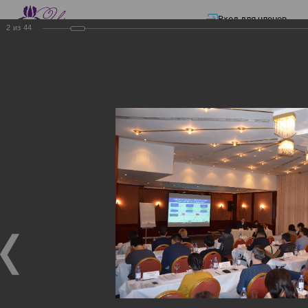
Вход для членов
2
из
44
☰ Меню
Главная страница
—
Презентации
—
ЭЛЕКТРОННЫЕ СЧЕТА-ФАКТУРЫ.
ВИРТУАЛЬНЫЙ СКЛАД.
ЭЛЕКТРОННЫЕ СЧЕТА-
ФАКТУРЫ. ВИРТУАЛЬНЫЙ
СКЛАД.
ЭЛЕКТРОННЫЕ СЧЕТА-ФАКТУРЫ. ВИРТУАЛЬНЫЙ
СКЛАД.
02.12.2017
Семинар с КГД и разработчиками