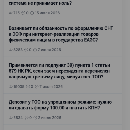
система не принимает ноль?
715
0
15 июля 2026
Возникает ли обязанность по оформлению СНТ
и ЭСФ при интернет-реализации товаров
физическим лицам в государства ЕАЭС?
8283
0
7 июля 2026
Применяется ли подпункт 39) пункта 1 статьи
679 НК РК, если заем нерезидента перечислен
напрямую третьему лицу, минуя счет ТОО?
19035
0
7 июля 2026
Депозит у ТОО на упрощенном режиме: нужно
ли сдавать форму 100.00 и платить КПН?
5834
0
2 июля 2026