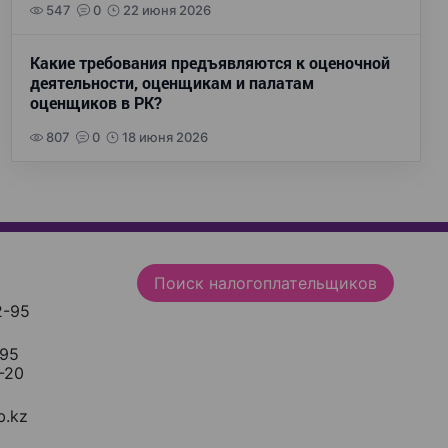
547
0
22 июня 2026
Какие требования предъявляются к оценочной
деятельности, оценщикам и палатам
оценщиков в РК?
807
0
18 июня 2026
Поиск налогоплательщиков
2-95
-95
-20
.kz