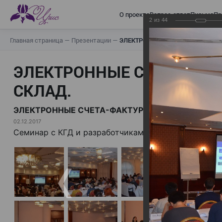
О проекте
Вопрос-ответ
Письма
Пр
2
из
44
Главная страница
—
Презентации
—
ЭЛЕКТРОННЫЕ СЧЕТА-ФАКТУРЫ.
ЭЛЕКТРОННЫЕ СЧЕТА-ФАК
СКЛАД.
ЭЛЕКТРОННЫЕ СЧЕТА-ФАКТУРЫ. ВИРТУАЛЬНЫЙ 
02.12.2017
Семинар с КГД и разработчиками