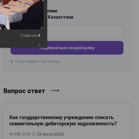
РАССЫЛКА
Новости и изменения
для бухгалтеров Казахстана
Введите ваш e-mail
Слайд-шоу:
Подписаться на рассылку
Раз в неделю. Без спама.
🔒
Вопрос ответ
Как государственному учреждению списать
сомнительную дебиторскую задолженность?
110
0
28 июля 2026