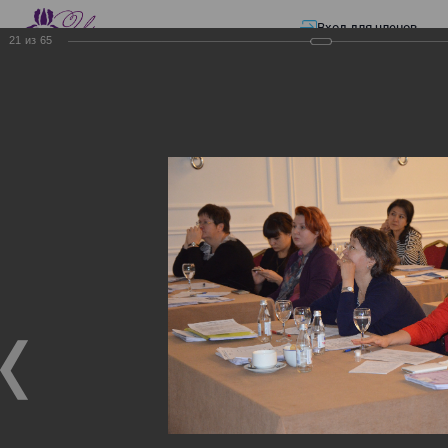
Вход для членов
21
из
65
☰ Меню
Главная страница
—
Презентации
—
Электронные счета-фактуры
Электронные счета-
фактуры
Электронные счета-фактуры
18.11.2017
Семинар "Информационная система электронных
счетов-фактур"