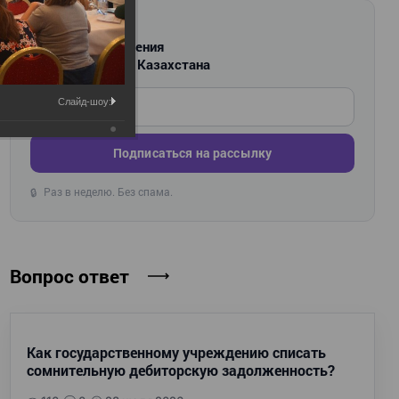
РАССЫЛКА
Новости и изменения
для бухгалтеров Казахстана
Введите ваш e-mail
Слайд-шоу:
Подписаться на рассылку
Раз в неделю. Без спама.
🔒
Вопрос ответ
Как государственному учреждению списать
сомнительную дебиторскую задолженность?