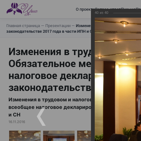
О проекте
Вопрос-ответ
Письма
Пр
40
из
40
Главная страница
—
Презентации
—
Изменения в трудовом и налогов
законодательстве 2017 года в части ИПН и СН
Изменения в трудовом и н
Обязательное медицинское
налоговое декларирование,
законодательстве 2017 год
Изменения в трудовом и налоговом законодательс
всеобщее налоговое декларирование, изменения в 
и СН
16.11.2016