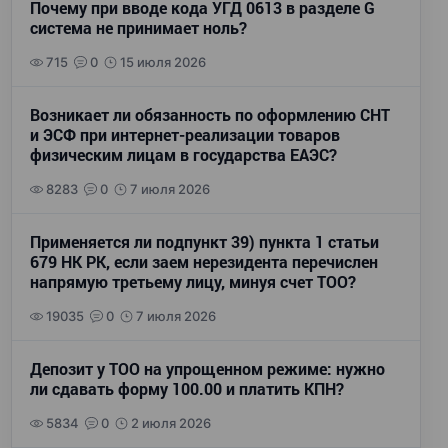
Почему при вводе кода УГД 0613 в разделе G
система не принимает ноль?
715
0
15 июля 2026
Возникает ли обязанность по оформлению СНТ
и ЭСФ при интернет-реализации товаров
физическим лицам в государства ЕАЭС?
8283
0
7 июля 2026
Применяется ли подпункт 39) пункта 1 статьи
679 НК РК, если заем нерезидента перечислен
напрямую третьему лицу, минуя счет ТОО?
19035
0
7 июля 2026
Депозит у ТОО на упрощенном режиме: нужно
ли сдавать форму 100.00 и платить КПН?
5834
0
2 июля 2026