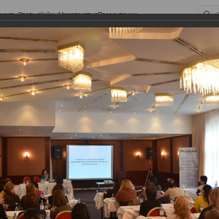
оекты
Статьи
Кейсы
Мероприятия
Презентации
ом законодательстве: Обязательное медицинское страхование, всеобщее
алоговом законодательстве:
 страхование, всеобщее
 изменения в налоговом
а в части ИПН и СН
тве: Обязательное медицинское страхование,
налоговом законодательстве 2017 года в части ИПН