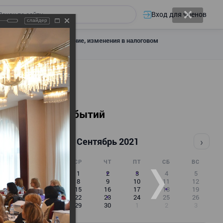
Вход для членов
слайдер
 налоговое декларирование, изменения в налоговом
Календарь событий
‹
›
Сентябрь 2021
ПН
ВТ
СР
ЧТ
ПТ
СБ
ВС
30
31
1
2
3
4
5
6
7
8
9
10
11
12
13
14
15
16
17
18
19
20
21
22
23
24
25
26
27
28
29
30
1
2
3