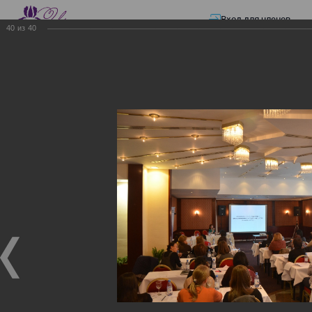
Вход для членов
40
из
40
☰ Меню
Главная страница
—
Презентации
—
Изменения в трудовом и налоговом
законодательстве: Обязательное медицинское страхование, всеобщее
налоговое декларирование, изменения в налоговом законодательстве
2017 года в части ИПН и СН
Изменения в трудовом и
налоговом
законодательстве:
Обязательное
медицинское страхование,