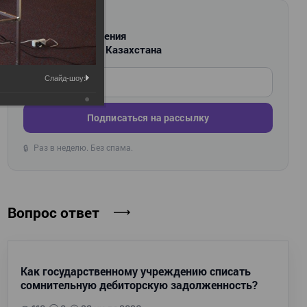
РАССЫЛКА
Новости и изменения
для бухгалтеров Казахстана
Введите ваш e-mail
Слайд-шоу:
Подписаться на рассылку
Раз в неделю. Без спама.
🔒
Вопрос ответ
Как государственному учреждению списать
сомнительную дебиторскую задолженность?