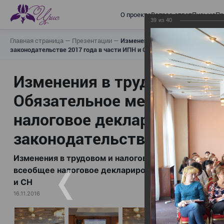
О проекте
Вопрос-ответ
Письма
Пр
39
из
40
Главная страница
—
Презентации
—
Изменения в трудовом и налогов
законодательстве 2017 года в части ИПН и СН
Изменения в трудовом и н
Обязательное медицинское
налоговое декларирование,
законодательстве 2017 год
Изменения в трудовом и налоговом законодательс
всеобщее налоговое декларирование, изменения в 
и СН
16.11.2016