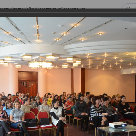
оекты
Статьи
Кейсы
Мероприятия
Презентации
ом законодательстве: Обязательное медицинское страхование, всеобщее
алоговом законодательстве:
 страхование, всеобщее
 изменения в налоговом
а в части ИПН и СН
тве: Обязательное медицинское страхование,
налоговом законодательстве 2017 года в части ИПН