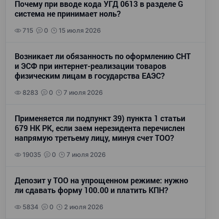
Почему при вводе кода УГД 0613 в разделе G
система не принимает ноль?
715
0
15 июля 2026
Возникает ли обязанность по оформлению СНТ
и ЭСФ при интернет-реализации товаров
физическим лицам в государства ЕАЭС?
8283
0
7 июля 2026
Применяется ли подпункт 39) пункта 1 статьи
679 НК РК, если заем нерезидента перечислен
напрямую третьему лицу, минуя счет ТОО?
19035
0
7 июля 2026
Депозит у ТОО на упрощенном режиме: нужно
ли сдавать форму 100.00 и платить КПН?
5834
0
2 июля 2026