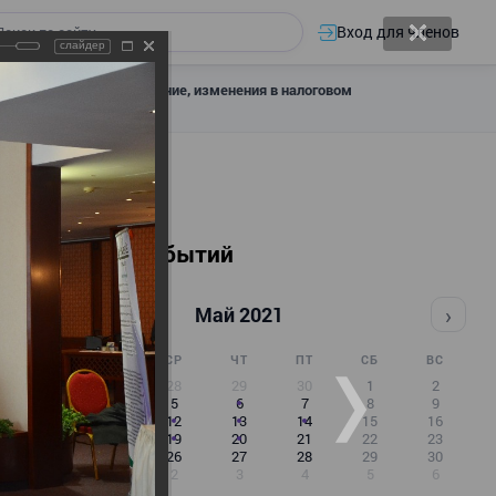
Вход для членов
слайдер
 налоговое декларирование, изменения в налоговом
Календарь событий
‹
›
Май 2021
ПН
ВТ
СР
ЧТ
ПТ
СБ
ВС
26
27
28
29
30
1
2
3
4
5
6
7
8
9
10
11
12
13
14
15
16
17
18
19
20
21
22
23
24
25
26
27
28
29
30
31
1
2
3
4
5
6