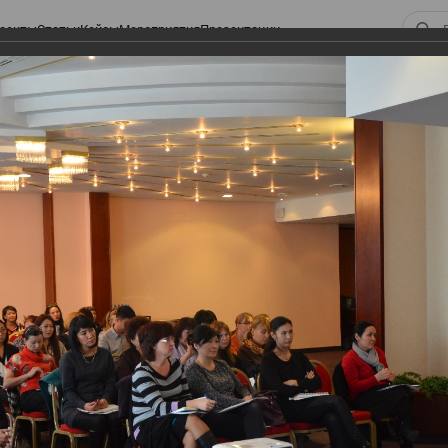
оекты
Статьи
Кейсы
Мероприятия
Презентации
ом законодательстве: Обязательное медицинское страхование, всеобщее
алоговом законодательстве:
 страхование, всеобщее
 изменения в налоговом
а в части ИПН и СН
тве: Обязательное медицинское страхование,
налоговом законодательстве 2017 года в части ИПН