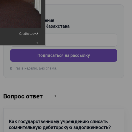
РАССЫЛКА
Новости и изменения
для бухгалтеров Казахстана
Слайд-шоу:
Введите ваш e-mail
Подписаться на рассылку
Раз в неделю. Без спама.
🔒
Вопрос ответ
Как государственному учреждению списать
сомнительную дебиторскую задолженность?