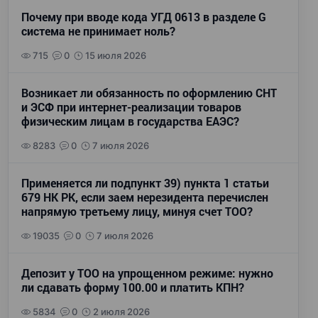
Почему при вводе кода УГД 0613 в разделе G
система не принимает ноль?
715
0
15 июля 2026
Возникает ли обязанность по оформлению СНТ
и ЭСФ при интернет-реализации товаров
физическим лицам в государства ЕАЭС?
8283
0
7 июля 2026
Применяется ли подпункт 39) пункта 1 статьи
679 НК РК, если заем нерезидента перечислен
напрямую третьему лицу, минуя счет ТОО?
19035
0
7 июля 2026
Депозит у ТОО на упрощенном режиме: нужно
ли сдавать форму 100.00 и платить КПН?
5834
0
2 июля 2026