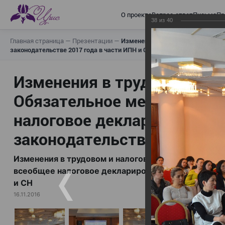
О проекте
Вопрос-ответ
Письма
Пр
38
из
40
Главная страница
—
Презентации
—
Изменения в трудовом и налогов
законодательстве 2017 года в части ИПН и СН
Изменения в трудовом и н
Обязательное медицинское
налоговое декларирование,
законодательстве 2017 год
Изменения в трудовом и налоговом законодательс
всеобщее налоговое декларирование, изменения в 
и СН
16.11.2016