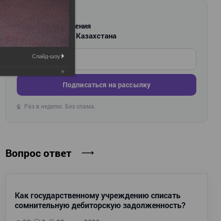
РАССЫЛКА
Новости и изменения
для бухгалтеров Казахстана
Введите ваш e-mail
Слайд-шоу:
Подписаться на рассылку
Раз в неделю. Без спама.
🔒
Вопрос ответ
Как государственному учреждению списать
сомнительную дебиторскую задолженность?