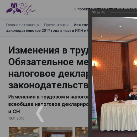
О проекте
Вопрос-ответ
Письма
Пр
36
из
40
Главная страница
—
Презентации
—
Изменения в трудовом и налогов
законодательстве 2017 года в части ИПН и СН
Изменения в трудовом и н
Обязательное медицинское
налоговое декларирование,
законодательстве 2017 год
Изменения в трудовом и налоговом законодательс
всеобщее налоговое декларирование, изменения в 
и СН
16.11.2016