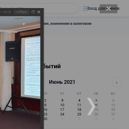
Вход для членов
слайдер
 налоговое декларирование, изменения в налоговом
Календарь событий
‹
›
Июнь 2021
ПН
ВТ
СР
ЧТ
ПТ
СБ
ВС
31
1
2
3
4
5
6
7
8
9
10
11
12
13
14
15
16
17
18
19
20
21
22
23
24
25
26
27
28
29
30
1
2
3
4