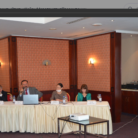
оекты
Статьи
Кейсы
Мероприятия
Презентации
ом законодательстве: Обязательное медицинское страхование, всеобщее
алоговом законодательстве:
 страхование, всеобщее
 изменения в налоговом
а в части ИПН и СН
тве: Обязательное медицинское страхование,
налоговом законодательстве 2017 года в части ИПН