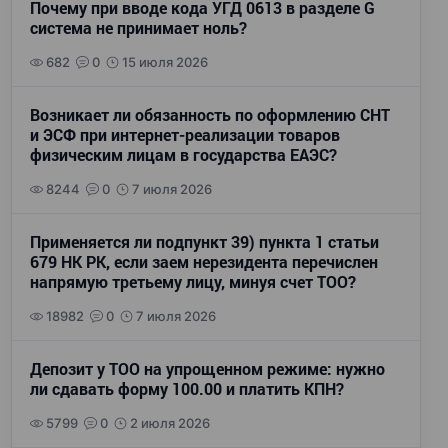
Почему при вводе кода УГД 0613 в разделе G
система не принимает ноль?
682
0
15 июля 2026
Возникает ли обязанность по оформлению СНТ
и ЭСФ при интернет-реализации товаров
физическим лицам в государства ЕАЭС?
8244
0
7 июля 2026
Применяется ли подпункт 39) пункта 1 статьи
679 НК РК, если заем нерезидента перечислен
напрямую третьему лицу, минуя счет ТОО?
18982
0
7 июля 2026
Депозит у ТОО на упрощенном режиме: нужно
ли сдавать форму 100.00 и платить КПН?
5799
0
2 июля 2026