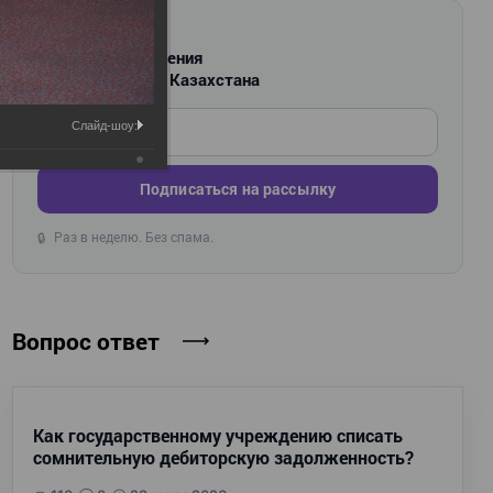
РАССЫЛКА
Новости и изменения
для бухгалтеров Казахстана
Введите ваш e-mail
Слайд-шоу:
Подписаться на рассылку
Раз в неделю. Без спама.
🔒
Вопрос ответ
Как государственному учреждению списать
сомнительную дебиторскую задолженность?