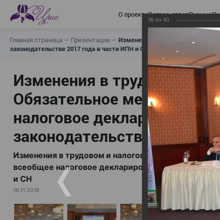
О проекте
Вопрос-ответ
Письма
Пр
36
из
40
Главная страница
—
Презентации
—
Изменения в трудовом и налогов
законодательстве 2017 года в части ИПН и СН
Изменения в трудовом и н
Обязательное медицинское
налоговое декларирование,
законодательстве 2017 год
Изменения в трудовом и налоговом законодательс
всеобщее налоговое декларирование, изменения в 
и СН
16.11.2016