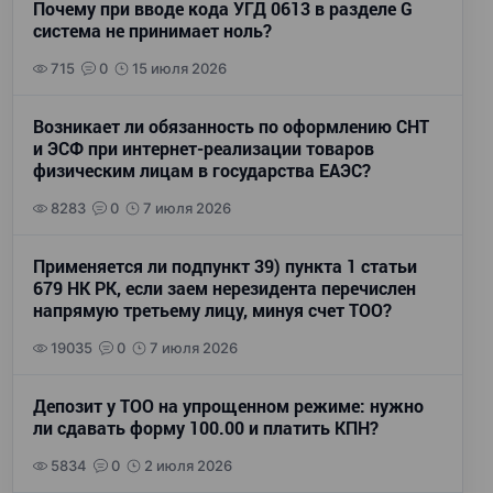
Почему при вводе кода УГД 0613 в разделе G
система не принимает ноль?
715
0
15 июля 2026
Возникает ли обязанность по оформлению СНТ
и ЭСФ при интернет-реализации товаров
физическим лицам в государства ЕАЭС?
8283
0
7 июля 2026
Применяется ли подпункт 39) пункта 1 статьи
679 НК РК, если заем нерезидента перечислен
напрямую третьему лицу, минуя счет ТОО?
19035
0
7 июля 2026
Депозит у ТОО на упрощенном режиме: нужно
ли сдавать форму 100.00 и платить КПН?
5834
0
2 июля 2026