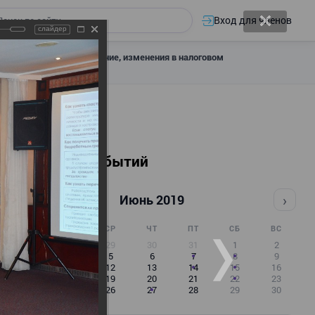
Вход для членов
слайдер
 налоговое декларирование, изменения в налоговом
Календарь событий
‹
›
Июнь 2019
ПН
ВТ
СР
ЧТ
ПТ
СБ
ВС
27
28
29
30
31
1
2
3
4
5
6
7
8
9
10
11
12
13
14
15
16
17
18
19
20
21
22
23
24
25
26
27
28
29
30