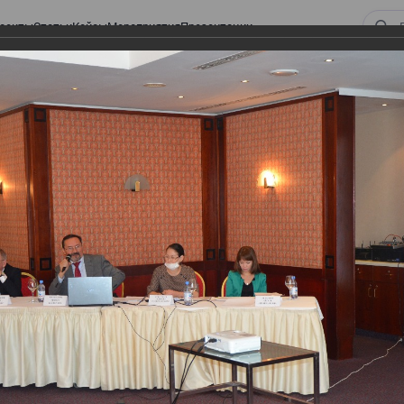
оекты
Статьи
Кейсы
Мероприятия
Презентации
ом законодательстве: Обязательное медицинское страхование, всеобщее
алоговом законодательстве:
 страхование, всеобщее
 изменения в налоговом
а в части ИПН и СН
тве: Обязательное медицинское страхование,
налоговом законодательстве 2017 года в части ИПН