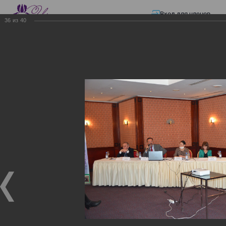
Вход для членов
36
из
40
☰ Меню
Главная страница
—
Презентации
—
Изменения в трудовом и налоговом
законодательстве: Обязательное медицинское страхование, всеобщее
налоговое декларирование, изменения в налоговом законодательстве
2017 года в части ИПН и СН
Изменения в трудовом и
налоговом
законодательстве:
Обязательное
медицинское страхование,