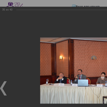
Вход для членов
35
из
40
☰ Меню
Главная страница
—
Презентации
—
Изменения в трудовом и налоговом
законодательстве: Обязательное медицинское страхование, всеобщее
налоговое декларирование, изменения в налоговом законодательстве
2017 года в части ИПН и СН
Изменения в трудовом и
налоговом
законодательстве:
Обязательное
медицинское страхование,