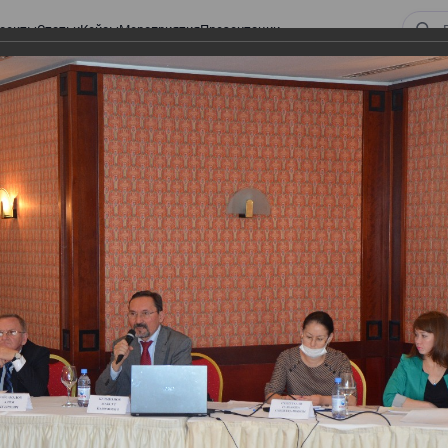
оекты
Статьи
Кейсы
Мероприятия
Презентации
ом законодательстве: Обязательное медицинское страхование, всеобщее
алоговом законодательстве:
 страхование, всеобщее
 изменения в налоговом
а в части ИПН и СН
тве: Обязательное медицинское страхование,
налоговом законодательстве 2017 года в части ИПН