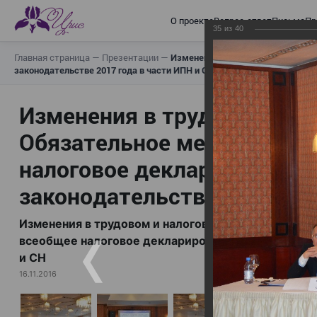
О проекте
Вопрос-ответ
Письма
Пр
35
из
40
Главная страница
—
Презентации
—
Изменения в трудовом и налогов
законодательстве 2017 года в части ИПН и СН
Изменения в трудовом и н
Обязательное медицинское
налоговое декларирование,
законодательстве 2017 год
Изменения в трудовом и налоговом законодательс
всеобщее налоговое декларирование, изменения в 
и СН
16.11.2016