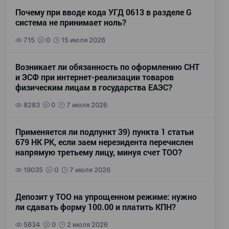
Почему при вводе кода УГД 0613 в разделе G
система не принимает ноль?
715
0
15 июля 2026
Возникает ли обязанность по оформлению СНТ
и ЭСФ при интернет-реализации товаров
физическим лицам в государства ЕАЭС?
8283
0
7 июля 2026
Применяется ли подпункт 39) пункта 1 статьи
679 НК РК, если заем нерезидента перечислен
напрямую третьему лицу, минуя счет ТОО?
19035
0
7 июля 2026
Депозит у ТОО на упрощенном режиме: нужно
ли сдавать форму 100.00 и платить КПН?
5834
0
2 июля 2026