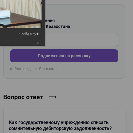
РАССЫЛКА
Новости и изменения
для бухгалтеров Казахстана
Слайд-шоу:
Введите ваш e-mail
Подписаться на рассылку
Раз в неделю. Без спама.
🔒
Вопрос ответ
Как государственному учреждению списать
сомнительную дебиторскую задолженность?