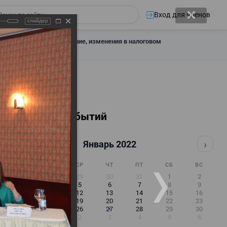
Вход для членов
слайдер
 налоговое декларирование, изменения в налоговом
Календарь событий
‹
›
Январь 2022
ПН
ВТ
СР
ЧТ
ПТ
СБ
ВС
27
28
29
30
31
1
2
3
4
5
6
7
8
9
10
11
12
13
14
15
16
17
18
19
20
21
22
23
24
25
26
27
28
29
30
31
1
2
3
4
5
6