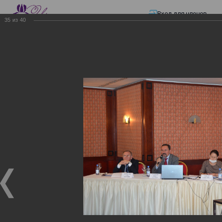
Вход для членов
35
из
40
☰ Меню
Главная страница
—
Презентации
—
Изменения в трудовом и налоговом
законодательстве: Обязательное медицинское страхование, всеобщее
налоговое декларирование, изменения в налоговом законодательстве
2017 года в части ИПН и СН
Изменения в трудовом и
налоговом
законодательстве:
Обязательное
медицинское страхование,