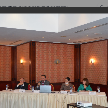
оекты
Статьи
Кейсы
Мероприятия
Презентации
ом законодательстве: Обязательное медицинское страхование, всеобщее
алоговом законодательстве:
 страхование, всеобщее
 изменения в налоговом
а в части ИПН и СН
тве: Обязательное медицинское страхование,
налоговом законодательстве 2017 года в части ИПН