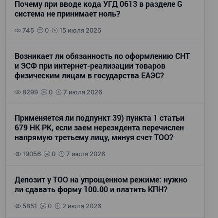
Почему при вводе кода УГД 0613 в разделе G
система не принимает ноль?
745
0
15 июля 2026
Возникает ли обязанность по оформлению СНТ
и ЭСФ при интернет-реализации товаров
физическим лицам в государства ЕАЭС?
8299
0
7 июля 2026
Применяется ли подпункт 39) пункта 1 статьи
679 НК РК, если заем нерезидента перечислен
напрямую третьему лицу, минуя счет ТОО?
19056
0
7 июля 2026
Депозит у ТОО на упрощенном режиме: нужно
ли сдавать форму 100.00 и платить КПН?
5851
0
2 июля 2026