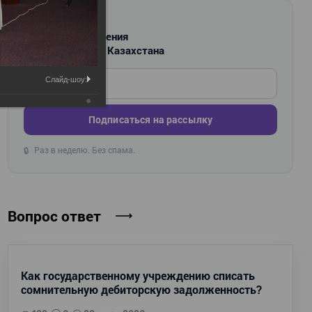
РАССЫЛКА
Новости и изменения
для бухгалтеров Казахстана
Введите ваш e-mail
Слайд-шоу:
Подписаться на рассылку
Раз в неделю. Без спама.
🔒
Вопрос ответ
Как государственному учреждению списать
сомнительную дебиторскую задолженность?