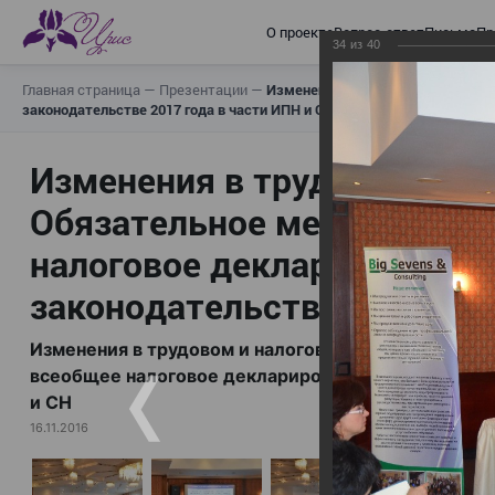
О проекте
Вопрос-ответ
Письма
Пр
34
из
40
Главная страница
—
Презентации
—
Изменения в трудовом и налогов
законодательстве 2017 года в части ИПН и СН
Изменения в трудовом и н
Обязательное медицинское
налоговое декларирование,
законодательстве 2017 год
Изменения в трудовом и налоговом законодательс
всеобщее налоговое декларирование, изменения в 
и СН
16.11.2016