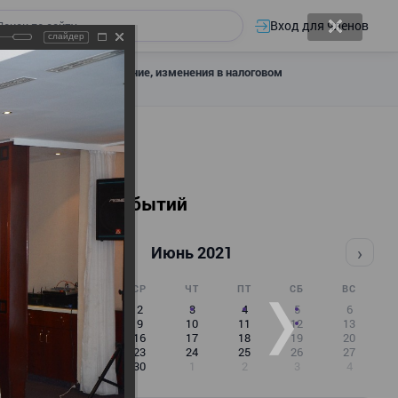
Вход для членов
слайдер
 налоговое декларирование, изменения в налоговом
Календарь событий
‹
›
Июнь 2021
ПН
ВТ
СР
ЧТ
ПТ
СБ
ВС
31
1
2
3
4
5
6
7
8
9
10
11
12
13
14
15
16
17
18
19
20
21
22
23
24
25
26
27
28
29
30
1
2
3
4