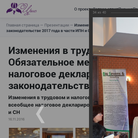
О проекте
Вопрос-ответ
Письма
Пр
34
из
40
Главная страница
—
Презентации
—
Изменения в трудовом и налогов
законодательстве 2017 года в части ИПН и СН
Изменения в трудовом и н
Обязательное медицинское
налоговое декларирование,
законодательстве 2017 год
Изменения в трудовом и налоговом законодательс
всеобщее налоговое декларирование, изменения в 
и СН
16.11.2016