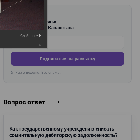
РАССЫЛКА
Новости и изменения
для бухгалтеров Казахстана
Слайд-шоу:
Введите ваш e-mail
Подписаться на рассылку
Раз в неделю. Без спама.
🔒
Вопрос ответ
Как государственному учреждению списать
сомнительную дебиторскую задолженность?