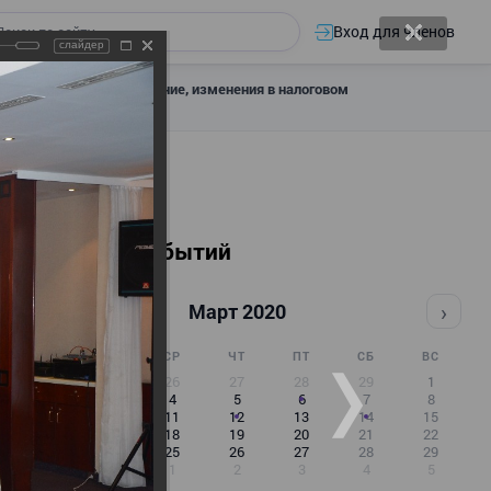
Вход для членов
слайдер
 налоговое декларирование, изменения в налоговом
Календарь событий
‹
›
Март 2020
ПН
ВТ
СР
ЧТ
ПТ
СБ
ВС
24
25
26
27
28
29
1
2
3
4
5
6
7
8
9
10
11
12
13
14
15
16
17
18
19
20
21
22
23
24
25
26
27
28
29
30
31
1
2
3
4
5