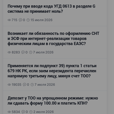
Почему при вводе кода УГД 0613 в разделе G
система не принимает ноль?
715
0
15 июля 2026
Возникает ли обязанность по оформлению СНТ
и ЭСФ при интернет-реализации товаров
физическим лицам в государства ЕАЭС?
8283
0
7 июля 2026
Применяется ли подпункт 39) пункта 1 статьи
679 НК РК, если заем нерезидента перечислен
напрямую третьему лицу, минуя счет ТОО?
19035
0
7 июля 2026
Депозит у ТОО на упрощенном режиме: нужно
ли сдавать форму 100.00 и платить КПН?
5834
0
2 июля 2026