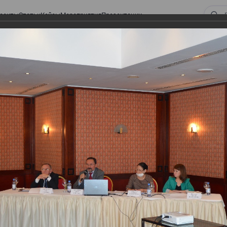
оекты
Статьи
Кейсы
Мероприятия
Презентации
ом законодательстве: Обязательное медицинское страхование, всеобщее
алоговом законодательстве:
 страхование, всеобщее
 изменения в налоговом
а в части ИПН и СН
тве: Обязательное медицинское страхование,
налоговом законодательстве 2017 года в части ИПН