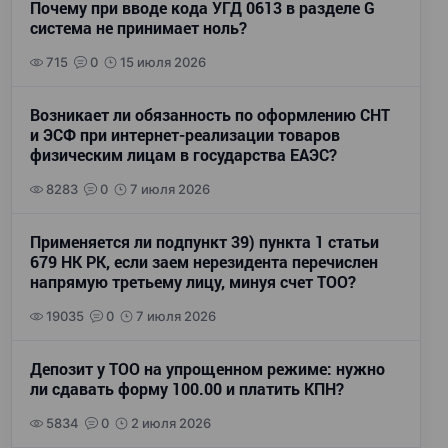
Почему при вводе кода УГД 0613 в разделе G
система не принимает ноль?
715
0
15 июля 2026
Возникает ли обязанность по оформлению СНТ
и ЭСФ при интернет-реализации товаров
физическим лицам в государства ЕАЭС?
8283
0
7 июля 2026
Применяется ли подпункт 39) пункта 1 статьи
679 НК РК, если заем нерезидента перечислен
напрямую третьему лицу, минуя счет ТОО?
19035
0
7 июля 2026
Депозит у ТОО на упрощенном режиме: нужно
ли сдавать форму 100.00 и платить КПН?
5834
0
2 июля 2026