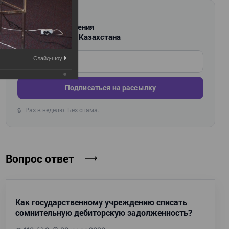
РАССЫЛКА
Новости и изменения
для бухгалтеров Казахстана
Введите ваш e-mail
Слайд-шоу:
Подписаться на рассылку
Раз в неделю. Без спама.
🔒
Вопрос ответ
Как государственному учреждению списать
сомнительную дебиторскую задолженность?