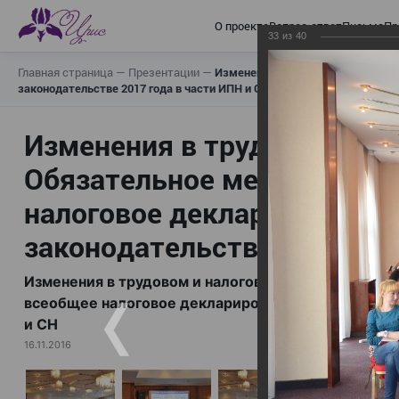
О проекте
Вопрос-ответ
Письма
Пр
33
из
40
Главная страница
—
Презентации
—
Изменения в трудовом и налогов
законодательстве 2017 года в части ИПН и СН
Изменения в трудовом и н
Обязательное медицинское
налоговое декларирование,
законодательстве 2017 год
Изменения в трудовом и налоговом законодательс
всеобщее налоговое декларирование, изменения в 
и СН
16.11.2016