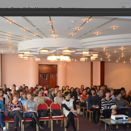
оекты
Статьи
Кейсы
Мероприятия
Презентации
ом законодательстве: Обязательное медицинское страхование, всеобщее
алоговом законодательстве:
 страхование, всеобщее
 изменения в налоговом
а в части ИПН и СН
тве: Обязательное медицинское страхование,
налоговом законодательстве 2017 года в части ИПН