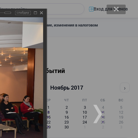
Вход для членов
слайдер
 налоговое декларирование, изменения в налоговом
Календарь событий
‹
›
Ноябрь 2017
ПН
ВТ
СР
ЧТ
ПТ
СБ
ВС
30
31
1
2
3
4
5
6
7
8
9
10
11
12
13
14
15
16
17
18
19
20
21
22
23
24
25
26
27
28
29
30
1
2
3