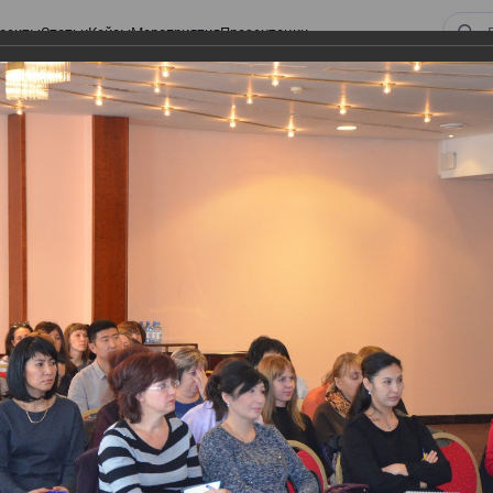
оекты
Статьи
Кейсы
Мероприятия
Презентации
ом законодательстве: Обязательное медицинское страхование, всеобщее
алоговом законодательстве:
 страхование, всеобщее
 изменения в налоговом
а в части ИПН и СН
тве: Обязательное медицинское страхование,
налоговом законодательстве 2017 года в части ИПН