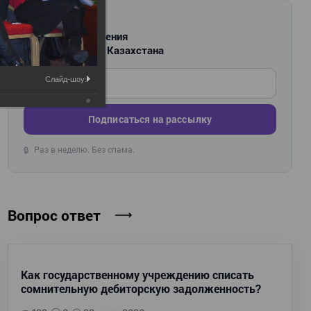
РАССЫЛКА
Новости и изменения
для бухгалтеров Казахстана
Введите ваш e-mail
Слайд-шоу:
Подписаться на рассылку
Раз в неделю. Без спама.
🔒
Вопрос ответ
Как государственному учреждению списать
сомнительную дебиторскую задолженность?