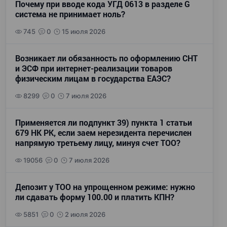
Почему при вводе кода УГД 0613 в разделе G
система не принимает ноль?
745
0
15 июля 2026
Возникает ли обязанность по оформлению СНТ
и ЭСФ при интернет-реализации товаров
физическим лицам в государства ЕАЭС?
8299
0
7 июля 2026
Применяется ли подпункт 39) пункта 1 статьи
679 НК РК, если заем нерезидента перечислен
напрямую третьему лицу, минуя счет ТОО?
19056
0
7 июля 2026
Депозит у ТОО на упрощенном режиме: нужно
ли сдавать форму 100.00 и платить КПН?
5851
0
2 июля 2026