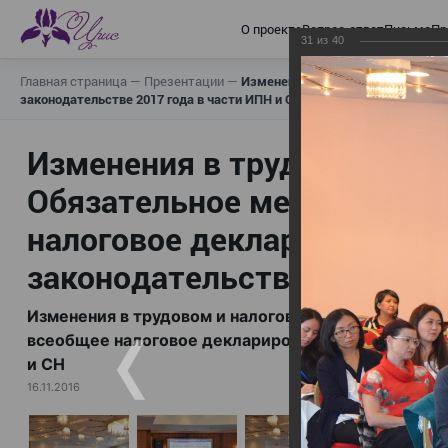
О проекте
Вопрос-ответ
Письма
Пр
31
из
40
Главная страница
—
Презентации
—
Изменения в трудовом и налогов
законодательстве 2017 года в части ИПН и СН
Изменения в трудовом и н
Обязательное медицинское
налоговое декларирование,
законодательстве 2017 год
Изменения в трудовом и налоговом законодательс
всеобщее налоговое декларирование, изменения в 
и СН
16.11.2016