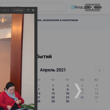
Вход для членов
слайдер
 налоговое декларирование, изменения в налоговом
Календарь событий
‹
›
Апрель 2021
ПН
ВТ
СР
ЧТ
ПТ
СБ
ВС
29
30
31
1
2
3
4
5
6
7
8
9
10
11
12
13
14
15
16
17
18
19
20
21
22
23
24
25
26
27
28
29
30
1
2