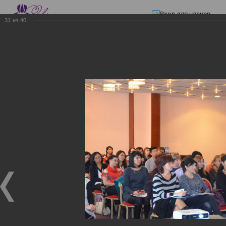
Вход для членов
31
из
40
☰ Меню
Главная страница
—
Презентации
—
Изменения в трудовом и налоговом
законодательстве: Обязательное медицинское страхование, всеобщее
налоговое декларирование, изменения в налоговом законодательстве
2017 года в части ИПН и СН
Изменения в трудовом и
налоговом
законодательстве:
Обязательное
медицинское страхование,