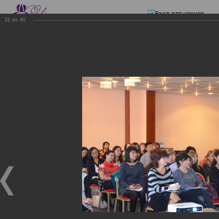
Вход для членов
31
из
40
☰ Меню
Главная страница
—
Презентации
—
Изменения в трудовом и налоговом
законодательстве: Обязательное медицинское страхование, всеобщее
налоговое декларирование, изменения в налоговом законодательстве
2017 года в части ИПН и СН
Изменения в трудовом и
налоговом
законодательстве:
Обязательное
медицинское страхование,