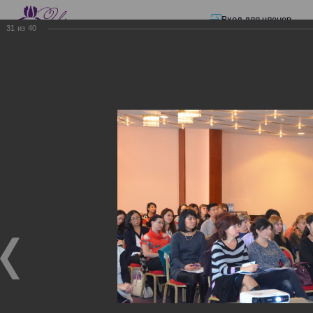
Вход для членов
31
из
40
☰ Меню
Главная страница
—
Презентации
—
Изменения в трудовом и налоговом
законодательстве: Обязательное медицинское страхование, всеобщее
налоговое декларирование, изменения в налоговом законодательстве
2017 года в части ИПН и СН
Изменения в трудовом и
налоговом
законодательстве:
Обязательное
медицинское страхование,