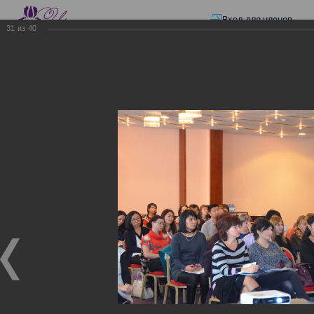
Вход для членов
31
из
40
☰ Меню
Главная страница
—
Презентации
—
Изменения в трудовом и налоговом
законодательстве: Обязательное медицинское страхование, всеобщее
налоговое декларирование, изменения в налоговом законодательстве
2017 года в части ИПН и СН
Изменения в трудовом и
налоговом
законодательстве:
Обязательное
медицинское страхование,